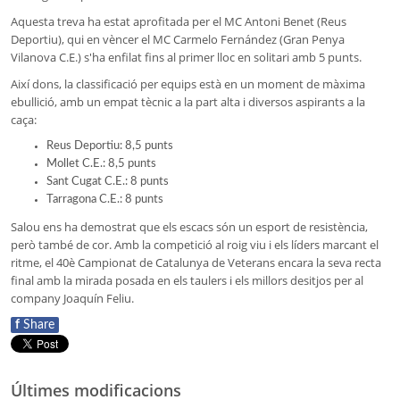
Aquesta treva ha estat aprofitada per el MC Antoni Benet (Reus
Deportiu), qui en vèncer el MC Carmelo Fernández (Gran Penya
Vilanova C.E.) s'ha enfilat fins al primer lloc en solitari amb 5 punts.
Així dons, la classificació per equips està en un moment de màxima
ebullició, amb un empat tècnic a la part alta i diversos aspirants a la
caça:
Reus Deportiu: 8,5 punts
Mollet C.E.: 8,5 punts
Sant Cugat C.E.: 8 punts
Tarragona C.E.: 8 punts
Salou ens ha demostrat que els escacs són un esport de resistència,
però també de cor. Amb la competició al roig viu i els líders marcant el
ritme, el 40è Campionat de Catalunya de Veterans encara la seva recta
final amb la mirada posada en els taulers i els millors desitjos per al
company Joaquín Feliu.
f
Share
Últimes modificacions