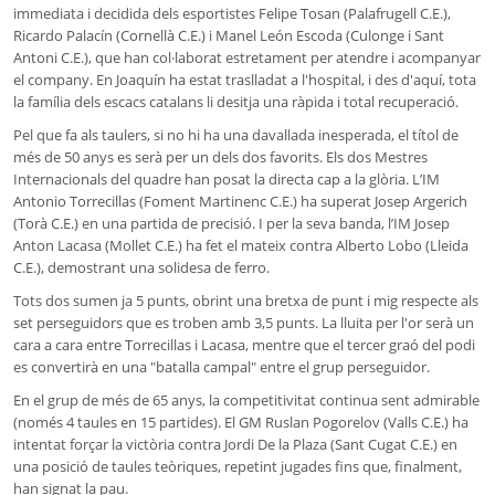
immediata i decidida dels esportistes Felipe Tosan (Palafrugell C.E.),
Ricardo Palacín (Cornellà C.E.) i Manel León Escoda (Culonge i Sant
Antoni C.E.), que han col·laborat estretament per atendre i acompanyar
el company. En Joaquín ha estat traslladat a l'hospital, i des d'aquí, tota
la família dels escacs catalans li desitja una ràpida i total recuperació.
Pel que fa als taulers, si no hi ha una davallada inesperada, el títol de
més de 50 anys es serà per un dels dos favorits. Els dos Mestres
Internacionals del quadre han posat la directa cap a la glòria. L’IM
Antonio Torrecillas (Foment Martinenc C.E.) ha superat Josep Argerich
(Torà C.E.) en una partida de precisió. I per la seva banda, l’IM Josep
Anton Lacasa (Mollet C.E.) ha fet el mateix contra Alberto Lobo (Lleida
C.E.), demostrant una solidesa de ferro.
Tots dos sumen ja 5 punts, obrint una bretxa de punt i mig respecte als
set perseguidors que es troben amb 3,5 punts. La lluita per l'or serà un
cara a cara entre Torrecillas i Lacasa, mentre que el tercer graó del podi
es convertirà en una "batalla campal" entre el grup perseguidor.
En el grup de més de 65 anys, la competitivitat continua sent admirable
(només 4 taules en 15 partides). El GM Ruslan Pogorelov (Valls C.E.) ha
intentat forçar la victòria contra Jordi De la Plaza (Sant Cugat C.E.) en
una posició de taules teòriques, repetint jugades fins que, finalment,
han signat la pau.