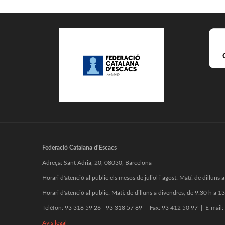
Federació Catalana d'Escacs
Adreça: Sant Adrià, 20, 08030, Barcelona
Horari d'atenció al públic els mesos de juliol i agost: Matí: de dilluns
Horari d'atenció al públic: Matí: de dilluns a divendres, de 9:30 h a 13
Telèfon: 93 318 59 26 - 93 318 57 89 | Fax: 93 412 50 97 | E-mail:
Avís legal