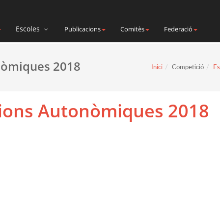
Escoles
Publicacions
Comitès
Federació
nòmiques 2018
Inici
Competició
Es
cions Autonòmiques 2018