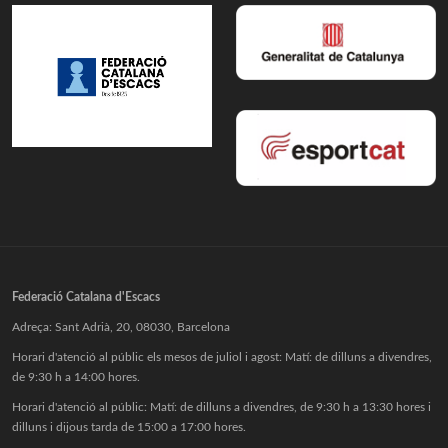
Federació Catalana d'Escacs
Adreça: Sant Adrià, 20, 08030, Barcelona
Horari d'atenció al públic els mesos de juliol i agost: Matí: de dilluns a divendres,
de 9:30 h a 14:00 hores.
Horari d'atenció al públic: Matí: de dilluns a divendres, de 9:30 h a 13:30 hores i
dilluns i dijous tarda de 15:00 a 17:00 hores.