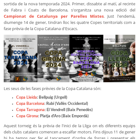
sortida de la nova temporada 2024. Primer, dissabte al matí, al recinte
de Fabra i Coats de Barcelona, s'organitza una nova edició del
Campionat de Catalunya per Parelles Mixtes
. Just l'endemà,
diumenge 14 de gener, tindran lloc les quatre Copes territorials com a
fase prèvia de la Copa Catalana d'Escacs.
Les seus de les fases prèvies de la Copa Catalana són:
Copa Lleida
: Bellpuig (Urgell)
Copa Barcelona
: Rubí (Vallès Occidental)
Copa Tarragona
: El Vendrell (Baix Penedès)
Copa Girona
: Platja d'Aro (Baix Empordà)
Aquest torneig és la prèvia de l'inici de la Lliga on els diferents equips
dels clubs catalans comencen a escalfar motors. Fins dijous 11 de gener
hi ha temps per fer el tancament d'ordre de forces i presentar els