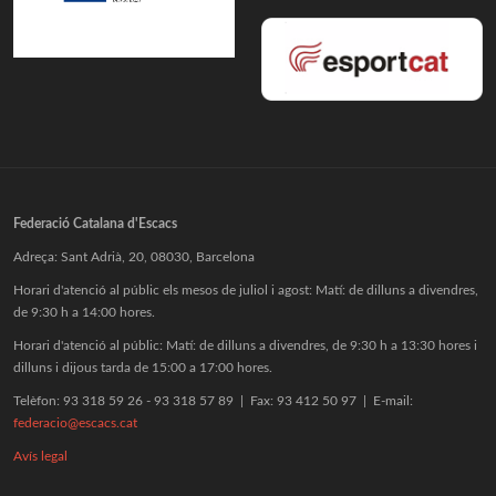
Federació Catalana d'Escacs
Adreça: Sant Adrià, 20, 08030, Barcelona
Horari d'atenció al públic els mesos de juliol i agost: Matí: de dilluns a divendres,
de 9:30 h a 14:00 hores.
Horari d'atenció al públic: Matí: de dilluns a divendres, de 9:30 h a 13:30 hores i
dilluns i dijous tarda de 15:00 a 17:00 hores.
Telèfon: 93 318 59 26 - 93 318 57 89 | Fax: 93 412 50 97 | E-mail:
federacio@escacs.cat
Avís legal