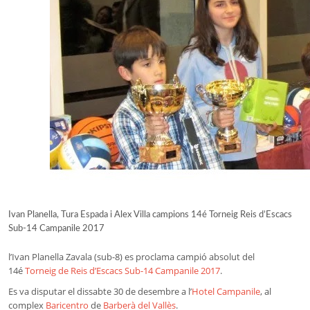
Ivan Planella, Tura Espada i Alex Villa campions 14é Torneig Reis d’Escacs
Sub-14 Campanile 2017
l’Ivan Planella Zavala (sub-8) es proclama campió absolut del
14é
Torneig de Reis d’Escacs Sub-14 Campanile 2017
.
Es va disputar el dissabte 30 de desembre a l’
Hotel Campanile
, al
complex
Baricentro
de
Barberà del Vallès
.