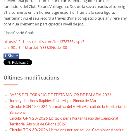
El Memorial porta el nom d'Enric Farré, amic, jugador i un dels
fundadors del Club Escacs Vallfogona. Des de la seva creació, el torneig
s'ha convertit en un homenatge esportiu i humà a la seva figura,
mantenint viu el seu record a través d'una competició que any rere any
continua creixent en participació i nivell de joc.
Classificació final:
https://s2.chess-results.com/tnr1378756.aspx?
lan=9&art=4&turdet=YES&SNode=S0
f
Share
Últimes modificacions
BASES DEL TORNEIG DE FESTA MAJOR DE BALÀFIA 2026
Torneigs Partides Ràpides Festa Major Pineda de Mar
Circular BCN 12/2026 Normativa del V Mini-Circuit de la Territorial de
Barcelona
Circular GRN 23/2026 Licitació per a l’organització del Campionat
Territorial Absolut de Girona 2026
Circular TGN 30/2026 Licitacions per ser seu del Campionat Absolut