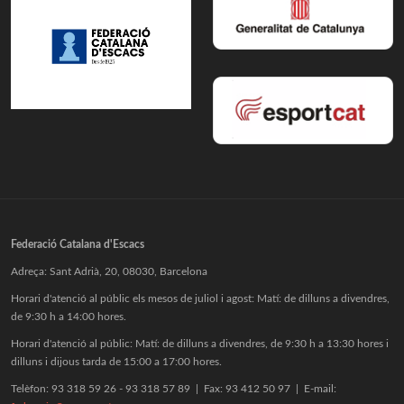
Federació Catalana d'Escacs
Adreça: Sant Adrià, 20, 08030, Barcelona
Horari d'atenció al públic els mesos de juliol i agost: Matí: de dilluns a divendres,
de 9:30 h a 14:00 hores.
Horari d'atenció al públic: Matí: de dilluns a divendres, de 9:30 h a 13:30 hores i
dilluns i dijous tarda de 15:00 a 17:00 hores.
Telèfon: 93 318 59 26 - 93 318 57 89 | Fax: 93 412 50 97 | E-mail: