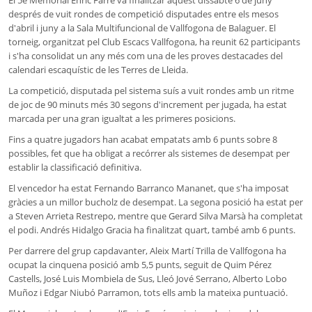
El 5è Memorial Enric Farré va finalitzar aquest dissabte 6 de juny
després de vuit rondes de competició disputades entre els mesos
d'abril i juny a la Sala Multifuncional de Vallfogona de Balaguer. El
torneig, organitzat pel Club Escacs Vallfogona, ha reunit 62 participants
i s'ha consolidat un any més com una de les proves destacades del
calendari escaquístic de les Terres de Lleida.
La competició, disputada pel sistema suís a vuit rondes amb un ritme
de joc de 90 minuts més 30 segons d'increment per jugada, ha estat
marcada per una gran igualtat a les primeres posicions.
Fins a quatre jugadors han acabat empatats amb 6 punts sobre 8
possibles, fet que ha obligat a recórrer als sistemes de desempat per
establir la classificació definitiva.
El vencedor ha estat Fernando Barranco Mananet, que s'ha imposat
gràcies a un millor bucholz de desempat. La segona posició ha estat per
a Steven Arrieta Restrepo, mentre que Gerard Silva Marsà ha completat
el podi. Andrés Hidalgo Gracia ha finalitzat quart, també amb 6 punts.
Per darrere del grup capdavanter, Aleix Martí Trilla de Vallfogona ha
ocupat la cinquena posició amb 5,5 punts, seguit de Quim Pérez
Castells, José Luis Mombiela de Sus, Lleó Jové Serrano, Alberto Lobo
Muñoz i Edgar Niubó Parramon, tots ells amb la mateixa puntuació.