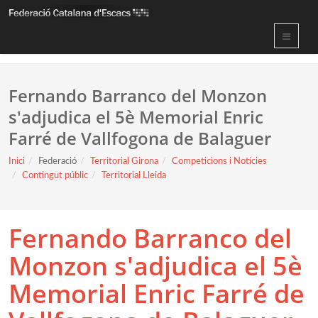
Fernando Barranco del Monzon
s'adjudica el 5è Memorial Enric
Farré de Vallfogona de Balaguer
Inici
Federació
Territorial Girona
Competicions i Notícies
Contingut públic
Territorial Lleida
Fernando Barranco del
Monzon s'adjudica el 5è
Memorial Enric Farré de